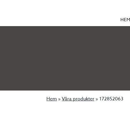
HE
Hem
»
Våra produkter
»
172852063