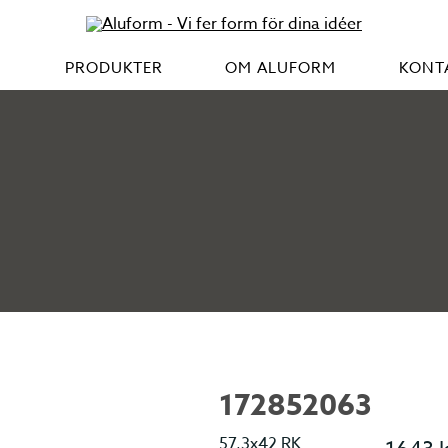
M
PRODUKTER
OM ALUFORM
KONT
172852063
57,3x42 RK
1643