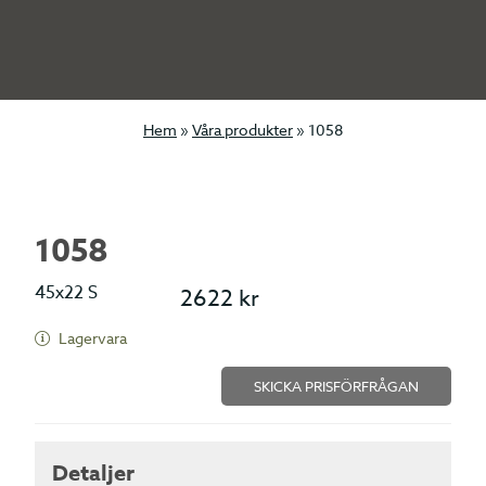
Hem
»
Våra produkter
»
1058
1058
45x22 S
2622
kr
Lagervara
SKICKA PRISFÖRFRÅGAN
Detaljer